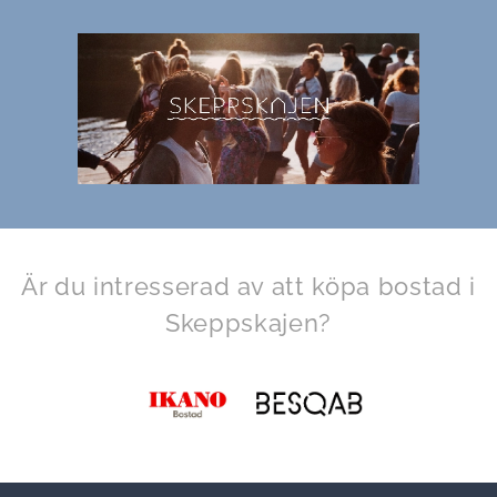
Är du intresserad av att köpa bostad i
Skeppskajen?